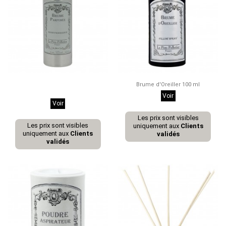
Brume Parfumée 125 ml La
Brume d'Oreiller 100 ml
Classique
Voir
Voir
Les prix sont visibles
Les prix sont visibles
uniquement aux
Clients
uniquement aux
Clients
validés
validés