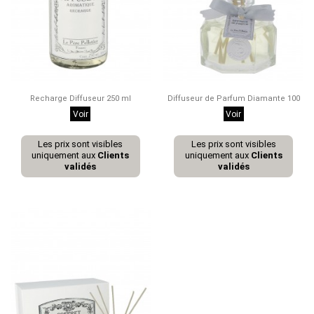
Recharge Diffuseur 250 ml
Diffuseur de Parfum Diamante 100
ml
Voir
Voir
Les prix sont visibles
Les prix sont visibles
uniquement aux
Clients
uniquement aux
Clients
validés
validés