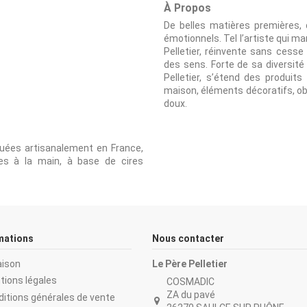
À Propos
De belles matières premières, de
émotionnels. Tel l’artiste qui m
Pelletier, réinvente sans cesse 
des sens. Forte de sa diversité
Pelletier, s’étend des produits
maison, éléments décoratifs, obj
doux.
uées artisanalement en France,
es à la main, à base de cires
mations
Nous contacter
aison
Le Père Pelletier
tions légales
COSMADIC
ZA du pavé
ditions générales de vente