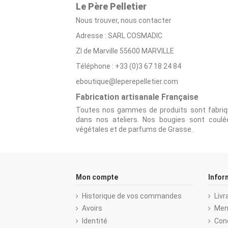
Le Père Pelletier
Nous trouver, nous contacter
Adresse : SARL COSMADIC
ZI de Marville 55600 MARVILLE
Téléphone : +33 (0)3 67 18 24 84
eboutique@leperepelletier.com
Fabrication artisanale Française
Toutes nos gammes de produits sont fabriq
dans nos ateliers. Nos bougies sont coulé
végétales et de parfums de Grasse.
Mon compte
Infor
Historique de vos commandes
Livr
Avoirs
Men
Identité
Con